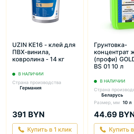
UZIN KE16 - клей для
Грунтовка-
ПВХ-винила,
концентрат 
ковролина - 14 кг
(профи) GOL
BS 01 10 л
В НАЛИЧИИ
В НАЛИЧИИ
Страна производства
Германия
Страна производ
Беларусь
Размер, мм
10 л
391 BYN
44.69 BY
Купить в 1 клик
Купить в