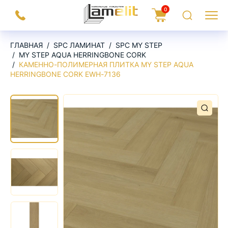
На
0
Заказать
Корзина
Поиск
Меню
главную
звонок
ГЛАВНАЯ
SPC ЛАМИНАТ
SPC MY STEP
MY STEP AQUA HERRINGBONE CORK
КАМЕННО-ПОЛИМЕРНАЯ ПЛИТКА MY STEP AQUA
HERRINGBONE CORK EWH-7136