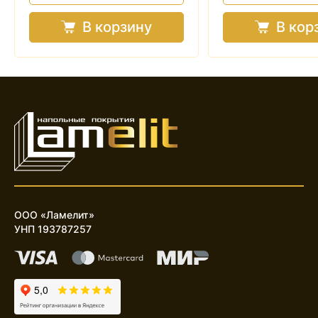
В корзину
В кор
ООО «Ламелит»
УНП 193787257