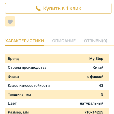
Купить в 1 клик
Добавить
в
список
желаемого
ХАРАКТЕРИСТИКИ
ОПИСАНИЕ
ОТЗЫВЫ
(0)
Характеристики
Бренд
My Step
Страна производства
Китай
Фаска
с фаской
Класс износостойкости
43
Толщина, мм
5
Цвет
натуральный
Размер, мм
710х142х5