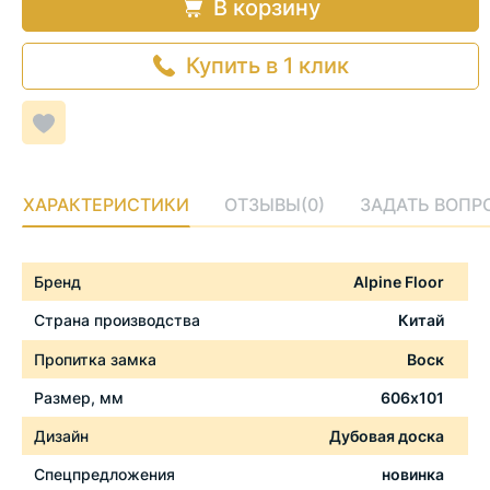
В корзину
Купить в 1 клик
Добавить
в
список
желаемого
ХАРАКТЕРИСТИКИ
ОТЗЫВЫ
(0)
ЗАДАТЬ ВОПР
Характеристики
Бренд
Alpine Floor
Страна производства
Китай
Пропитка замка
Воск
Размер, мм
606x101
Дизайн
Дубовая доска
Спецпредложения
новинка