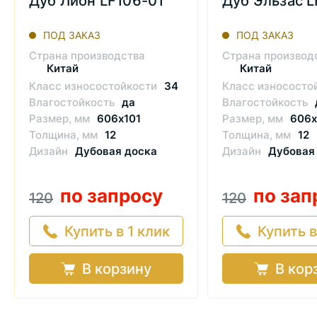
Дуб Лион LF106-01
Дуб Эльзас 
ПОД ЗАКАЗ
ПОД ЗАКАЗ
Страна производства
Страна производ
Китай
Китай
Класс износостойкости
34
Класс износосто
Влагостойкость
да
Влагостойкость
Размер, мм
606x101
Размер, мм
606x
Толщина, мм
12
Толщина, мм
12
Дизайн
Дубовая доска
Дизайн
Дубовая
по запросу
по зап
120
120
Купить в 1 клик
Купить в
В корзину
В кор