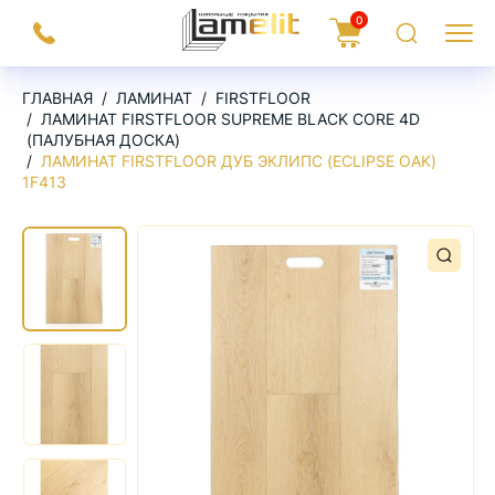
На
0
Заказать
Корзина
Поиск
Меню
главную
звонок
ГЛАВНАЯ
ЛАМИНАТ
FIRSTFLOOR
ЛАМИНАТ FIRSTFLOOR SUPREME BLACK CORE 4D
(ПАЛУБНАЯ ДОСКА)
ЛАМИНАТ FIRSTFLOOR ДУБ ЭКЛИПС (ECLIPSE OAK)
1F413