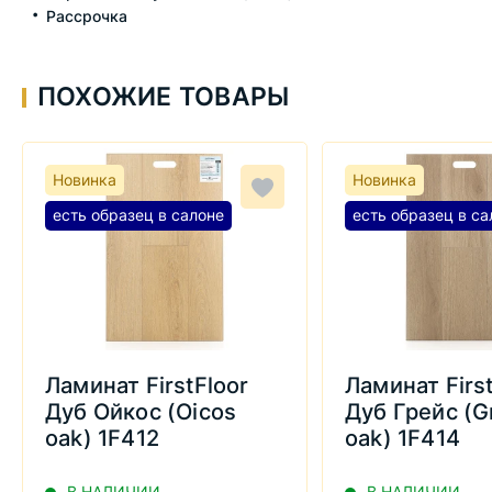
Рассрочка
ПОХОЖИЕ ТОВАРЫ
Новинка
Новинка
есть образец в салоне
есть образец в са
Ламинат FirstFloor
Ламинат Firs
Дуб Ойкос (Oicos
Дуб Грейс (G
oak) 1F412
oak) 1F414
В НАЛИЧИИ
В НАЛИЧИИ