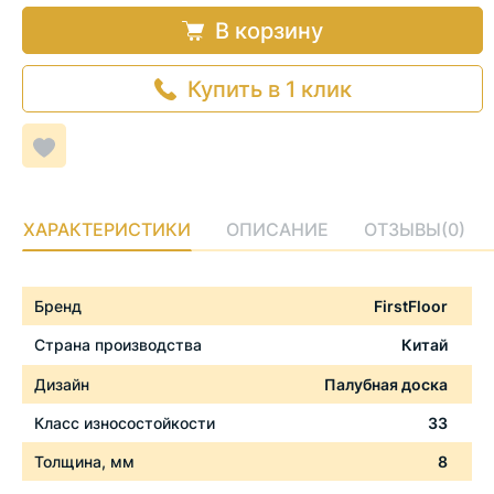
В корзину
Купить в 1 клик
Добавить
в
список
желаемого
ХАРАКТЕРИСТИКИ
ОПИСАНИЕ
ОТЗЫВЫ
(0)
Характеристики
Бренд
FirstFloor
Страна производства
Китай
Дизайн
Палубная доска
Класс износостойкости
33
Толщина, мм
8