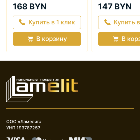
168 BYN
147 BYN
Купить в 1 клик
Купить в
В корзину
В кор
ООО «Ламелит»
УНП 193787257