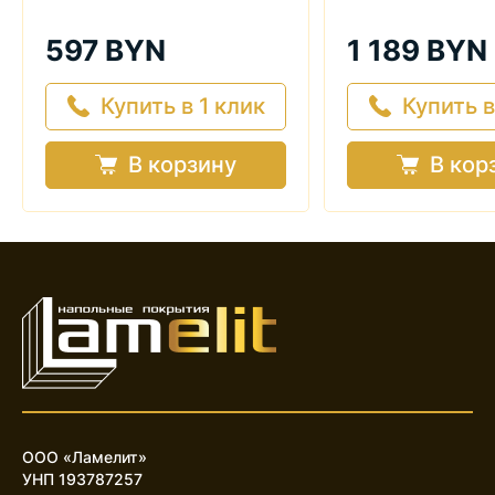
597 BYN
1 189 BYN
Купить в 1 клик
Купить в
В корзину
В кор
ООО «Ламелит»
УНП 193787257