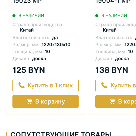
19023 MP
19004-1 MP
В НАЛИЧИИ
В НАЛИЧИИ
Страна производства
Страна производ
Китай
Китай
Влагостойкость
да
Влагостойкость
Размер, мм
1220х130х10
Размер, мм
1220
Толщина, мм
10
Толщина, мм
10
Дизайн
доска
Дизайн
доска
125 BYN
138 BYN
Купить в 1 клик
Купить в
В корзину
В кор
СОПУТСТВУЮЩИЕ ТОВАРЫ