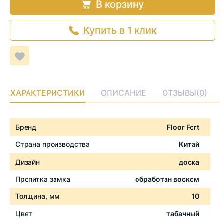
В корзину
Купить в 1 клик
Добавить
в
список
желаемого
ХАРАКТЕРИСТИКИ
ОПИСАНИЕ
ОТЗЫВЫ
(0)
Характеристики
Бренд
Floor Fort
Страна производства
Китай
Дизайн
доска
Пропитка замка
обработан воском
Толщина, мм
10
Цвет
табачный