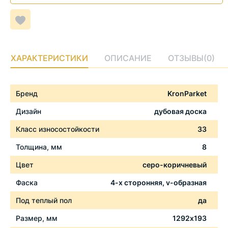
Добавить
в
список
желаемого
ХАРАКТЕРИСТИКИ
ОПИСАНИЕ
ОТЗЫВЫ
(0)
Характеристики
Бренд
KronParket
Дизайн
дубовая доска
Класс износостойкости
33
Толщина, мм
8
Цвет
серо-коричневый
Фаска
4-х сторонняя, v-образная
Под теплый пол
да
Размер, мм
1292х193