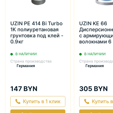
UZIN PE 414 Bi Turbo
UZIN KE 66
1К полиуретановая
Дисперсионн
грунтовка под клей -
с армирующ
0.9кг
волокнами 6 
В НАЛИЧИИ
В НАЛИЧИИ
Страна производства
Страна производ
Германия
Германия
147 BYN
305 BYN
Купить в 1 клик
Купить в