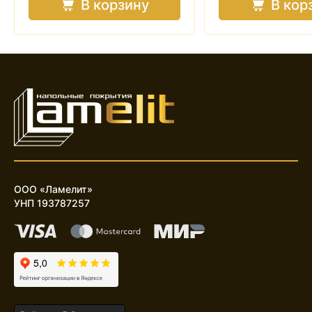
В корзину
В кор
ООО «Ламелит»
УНП 193787257