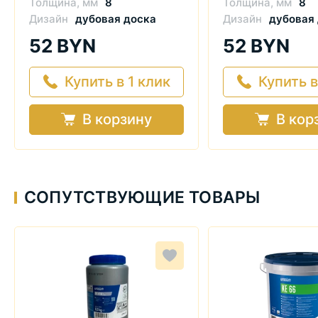
Толщина, мм
8
Толщина, мм
8
Дизайн
дубовая доска
Дизайн
дубовая
52 BYN
52 BYN
Купить в 1 клик
Купить в
В корзину
В кор
СОПУТСТВУЮЩИЕ ТОВАРЫ