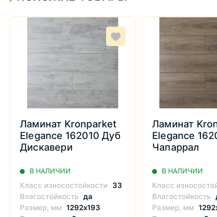
Ламинат Kronparket
Ламинат Kron
Elegance 162010 Дуб
Elegance 162
Дискавери
Чапаррал
В НАЛИЧИИ
В НАЛИЧИИ
Класс износостойкости
33
Класс износосто
Влагостойкость
да
Влагостойкость
Размер, мм
1292х193
Размер, мм
1292