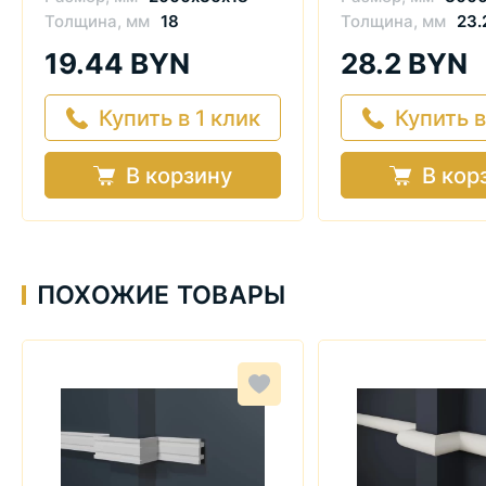
Толщина, мм
18
Толщина, мм
23.
19.44 BYN
28.2 BYN
Купить в 1 клик
Купить в
В корзину
В кор
ПОХОЖИЕ ТОВАРЫ