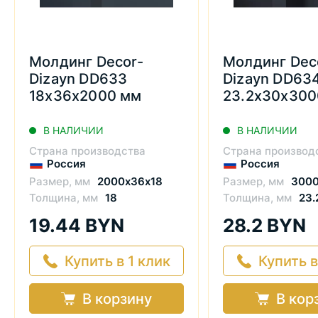
Молдинг Decor-
Молдинг Dec
Dizayn DD633
Dizayn DD63
18х36х2000 мм
23.2х30х300
В НАЛИЧИИ
В НАЛИЧИИ
Страна производства
Страна производ
Россия
Россия
Размер, мм
2000х36х18
Размер, мм
3000
Толщина, мм
18
Толщина, мм
23.
19.44 BYN
28.2 BYN
Купить в 1 клик
Купить в
В корзину
В кор