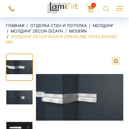
На
0
Заказать
Корзина
Поиск
Меню
главную
звонок
ГЛАВНАЯ
ОТДЕЛКА СТЕН И ПОТОЛКА
МОЛДИНГ
МОЛДИНГ DECOR-DIZAYN
MODERN
МОЛДИНГ DECOR-DIZAYN DD636(3M) 10Х32.8Х3000
ММ