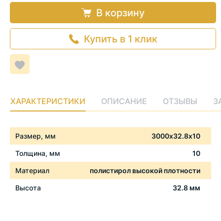
В корзину
Купить в 1 клик
Добавить
в
список
желаемого
ХАРАКТЕРИСТИКИ
ОПИСАНИЕ
ОТЗЫВЫ
З
Характеристики
Размер, мм
3000х32.8х10
Толщина, мм
10
Материал
полистирол высокой плотности
Высота
32.8 мм