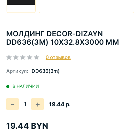
МОЛДИНГ DECOR-DIZAYN
DD636(3M) 10Х32.8Х3000 ММ
0
отзывов
Артикул:
DD636(3m)
В НАЛИЧИИ
Количество
Уменьшить
Увеличить
-
+
19.44 р.
на
на
еденицу
еденицу
19.44 BYN