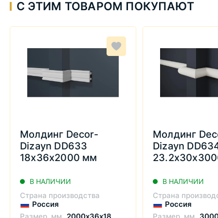
С ЭТИМ ТОВАРОМ ПОКУПАЮТ
Молдинг Decor-
Молдинг Dec
Dizayn DD633
Dizayn DD63
18х36х2000 мм
23.2х30х300
В НАЛИЧИИ
В НАЛИЧИИ
Страна производства
Страна производ
Россия
Россия
Размер, мм
2000х36х18
Размер, мм
3000