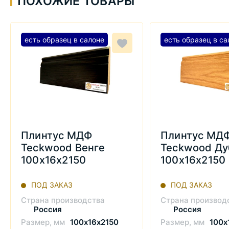
ПОХОЖИЕ ТОВАРЫ
есть образец в салоне
есть образец в са
Плинтус МДФ
Плинтус МД
Teckwood Венге
Teckwood Ду
100x16x2150
100x16x2150
ПОД ЗАКАЗ
ПОД ЗАКАЗ
Страна производства
Страна производ
Россия
Россия
Размер, мм
100x16x2150
Размер, мм
100x