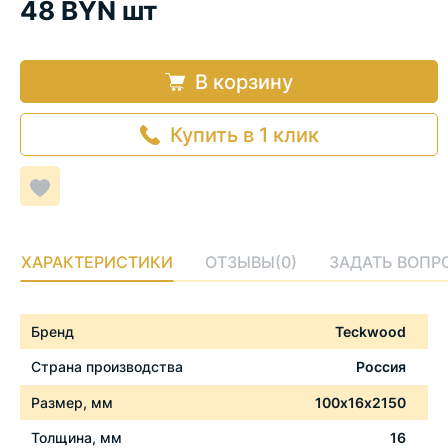
48 BYN шт
В корзину
Купить в 1 клик
Добавить
в
список
желаемого
ХАРАКТЕРИСТИКИ
ОТЗЫВЫ
(0)
ЗАДАТЬ ВОПР
Характеристики
Бренд
Teckwood
Страна производства
Россия
Размер, мм
100x16x2150
Толщина, мм
16