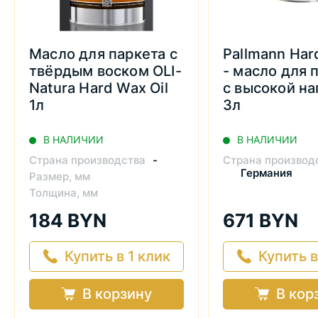
Масло для паркета с
Pallmann Har
твёрдым воском OLI-
- масло для 
Natura Hard Wax Oil
с высокой на
1л
3л
В НАЛИЧИИ
В НАЛИЧИИ
Страна производства
-
Страна производ
Германия
Размер, мм
Толщина, мм
184 BYN
671 BYN
Купить в 1 клик
Купить в
В корзину
В кор