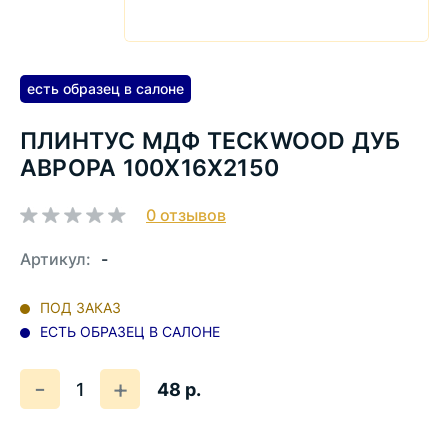
есть образец в салоне
ПЛИНТУС МДФ TECKWOOD ДУБ
АВРОРА 100X16X2150
0
отзывов
Артикул:
-
ПОД ЗАКАЗ
ЕСТЬ ОБРАЗЕЦ В САЛОНЕ
Количество
Уменьшить
Увеличить
-
+
48 р.
на
на
еденицу
еденицу