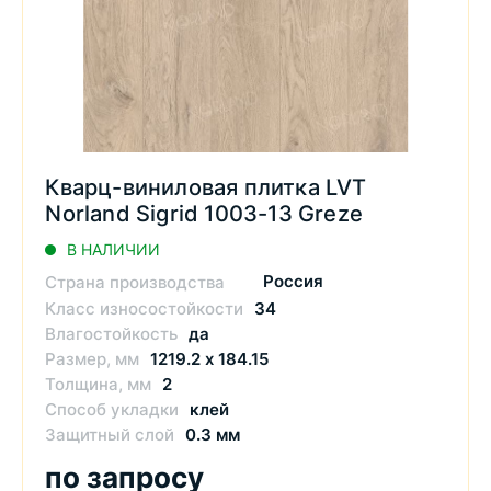
Кварц-виниловая плитка LVT
Norland Sigrid 1003-13 Greze
В НАЛИЧИИ
Россия
Страна производства
Класс износостойкости
34
Влагостойкость
да
Размер, мм
1219.2 х 184.15
Толщина, мм
2
Способ укладки
клей
Защитный слой
0.3 мм
по запросу