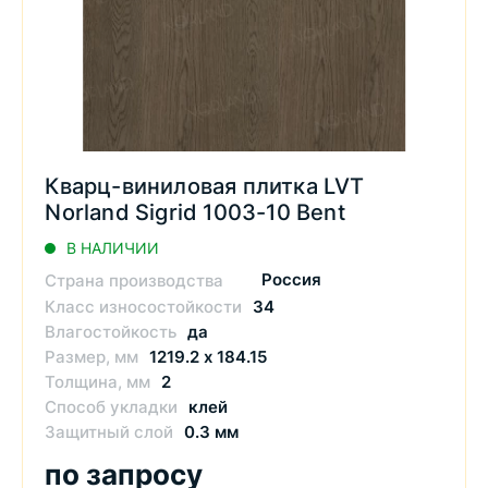
Кварц-виниловая плитка LVT
Norland Sigrid 1003-10 Bent
В НАЛИЧИИ
Россия
Страна производства
Класс износостойкости
34
Влагостойкость
да
Размер, мм
1219.2 х 184.15
Толщина, мм
2
Способ укладки
клей
Защитный слой
0.3 мм
по запросу