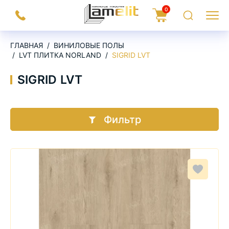
На
0
Заказать
Корзина
Поиск
Меню
главную
звонок
ГЛАВНАЯ
ВИНИЛОВЫЕ ПОЛЫ
LVT ПЛИТКА NORLAND
SIGRID LVT
SIGRID LVT
Фильтр