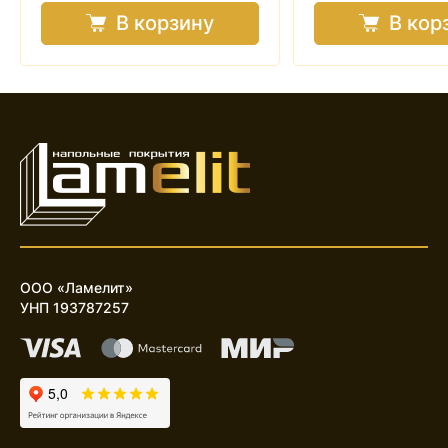
В корзину
В кор
ООО «Ламелит»
УНП 193787257