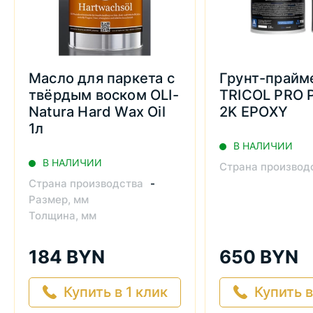
Масло для паркета с
Грунт-прайм
твёрдым воском OLI-
TRICOL PRO 
Natura Hard Wax Oil
2K EPOXY
1л
В НАЛИЧИИ
В НАЛИЧИИ
Страна производ
Страна производства
-
Размер, мм
Толщина, мм
184 BYN
650 BYN
Купить в 1 клик
Купить в