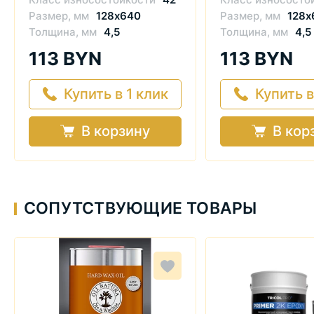
Размер, мм
128x640
Размер, мм
128x
Толщина, мм
4,5
Толщина, мм
4,5
113 BYN
113 BYN
Купить в 1 клик
Купить в
В корзину
В кор
СОПУТСТВУЮЩИЕ ТОВАРЫ