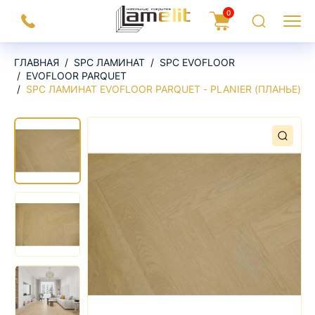
На
0
Заказать
Корзина
Поиск
Меню
главную
звонок
ГЛАВНАЯ
SPC ЛАМИНАТ
SPC EVOFLOOR
EVOFLOOR PARQUET
SPC ЛАМИНАТ EVOFLOOR PARQUET - PLANIER (ПЛАНЬЕ)