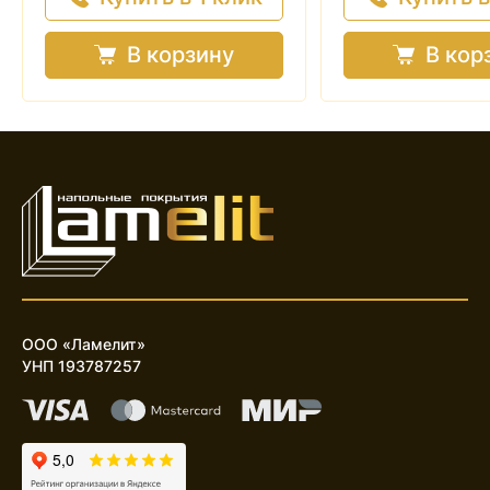
В корзину
В кор
ООО «Ламелит»
УНП 193787257