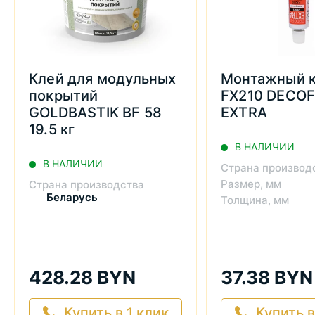
Клей для модульных
Монтажный 
покрытий
FX210 DECOF
GOLDBASTIK BF 58
EXTRA
19.5 кг
В НАЛИЧИИ
В НАЛИЧИИ
Страна производ
Размер, мм
Страна производства
Беларусь
Толщина, мм
428.28 BYN
37.38 BYN
Купить в 1 клик
Купить в