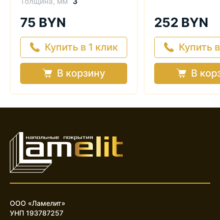
Толщина, мм
3
75 BYN
252 BYN
Купить в 1 клик
Купить в
В корзину
В кор
ООО «Ламелит»
УНП 193787257