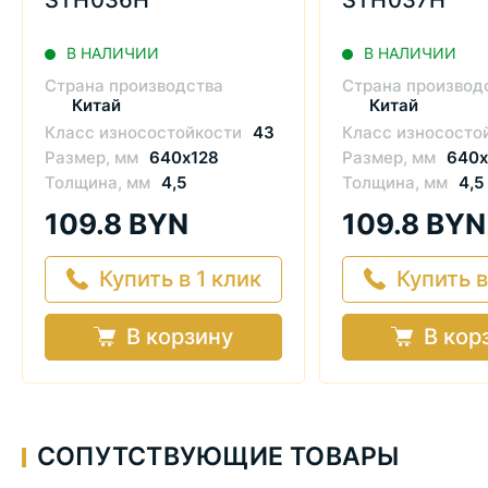
STH036H
STH037H
В НАЛИЧИИ
В НАЛИЧИИ
Страна производства
Страна производ
Китай
Китай
Класс износостойкости
43
Класс износосто
Размер, мм
640х128
Размер, мм
640х
Толщина, мм
4,5
Толщина, мм
4,5
109.8 BYN
109.8 BYN
Купить в 1 клик
Купить в
В корзину
В кор
СОПУТСТВУЮЩИЕ ТОВАРЫ