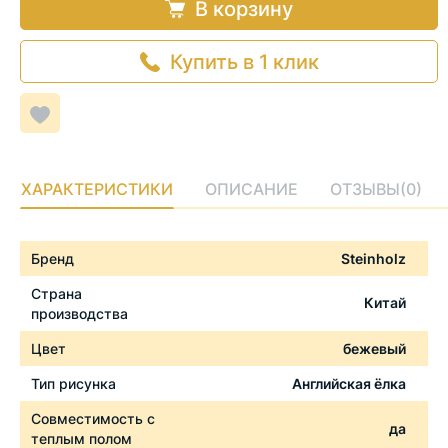
В корзину
Купить в 1 клик
Добавить
в
список
желаемого
ХАРАКТЕРИСТИКИ
ОПИСАНИЕ
ОТЗЫВЫ
(0)
Характеристики
Бренд
Steinholz
Страна
Китай
производства
Цвет
бежевый
Тип рисунка
Английская ёлка
Совместимость с
да
теплым полом