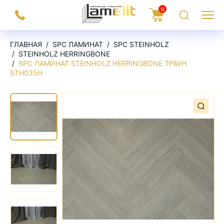
На
0
Заказать
Корзина
Поиск
Меню
главную
звонок
ГЛАВНАЯ
SPC ЛАМИНАТ
SPC STEINHOLZ
STEINHOLZ HERRINGBONE
SPC ЛАМИНАТ STEINHOLZ HERRINGBONE ТРАУН
STH035Н