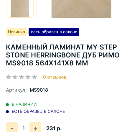
Новинка
есть образец в салоне
КАМЕННЫЙ ЛАМИНАТ MY STEP
STONE HERRINGBONE ДУБ РИМО
MS9018 564Х141Х8 ММ
0
отзывов
Артикул:
MS9018
В НАЛИЧИИ
ЕСТЬ ОБРАЗЕЦ В САЛОНЕ
Количество
Уменьшить
Увеличить
-
+
231 р.