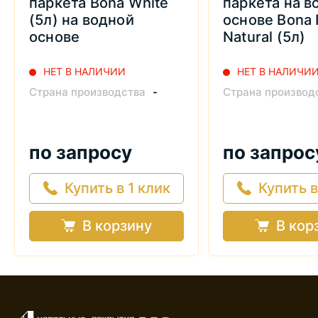
паркета Bona White
паркета на в
(5л) на водной
основе Bona 
основе
Natural (5л)
НЕТ В НАЛИЧИИ
НЕТ В НАЛИЧИ
Страна производства
-
Страна производ
по запросу
по запрос
Купить в 1 клик
Купить в
В корзину
В кор