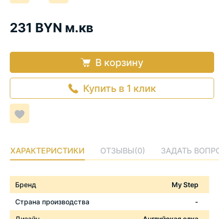
на
на
еденицу
еденицу
231 BYN м.кв
В корзину
Купить в 1 клик
Добавить
в
список
желаемого
ХАРАКТЕРИСТИКИ
ОТЗЫВЫ
(0)
ЗАДАТЬ ВОПР
Характеристики
Бренд
My Step
Страна производства
-
Дизайн
Английская елка