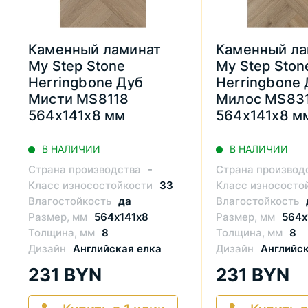
Каменный ламинат
Каменный ла
My Step Stone
My Step Ston
Herringbone Дуб
Herringbone 
Мисти MS8118
Милос MS83
564х141х8 мм
564х141х8 м
В НАЛИЧИИ
В НАЛИЧИИ
Страна производства
-
Страна производ
Класс износостойкости
33
Класс износосто
Влагостойкость
да
Влагостойкость
Размер, мм
564х141х8
Размер, мм
564х
Толщина, мм
8
Толщина, мм
8
Дизайн
Английская елка
Дизайн
Английск
231 BYN
231 BYN