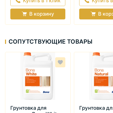
Купить в 1 клик
Купить в
В корзину
В кор
СОПУТСТВУЮЩИЕ ТОВАРЫ
Грунтовка для
Грунтовка дл