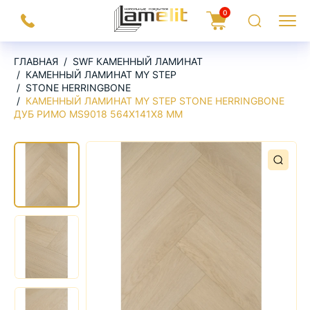
На
0
Заказать
Корзина
Поиск
Меню
главную
звонок
ГЛАВНАЯ
SWF КАМЕННЫЙ ЛАМИНАТ
КАМЕННЫЙ ЛАМИНАТ MY STEP
STONE HERRINGBONE
КАМЕННЫЙ ЛАМИНАТ MY STEP STONE HERRINGBONE
ДУБ РИМО MS9018 564Х141Х8 ММ