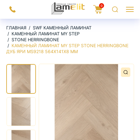
На
0
Заказать
Корзина
Поиск
Меню
главную
звонок
ГЛАВНАЯ
SWF КАМЕННЫЙ ЛАМИНАТ
КАМЕННЫЙ ЛАМИНАТ MY STEP
STONE HERRINGBONE
КАМЕННЫЙ ЛАМИНАТ MY STEP STONE HERRINGBONE
ДУБ ЯРИ MS9218 564Х141Х8 ММ