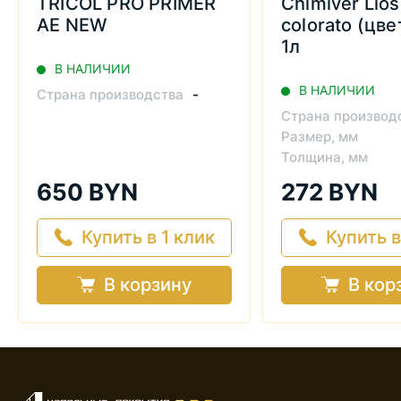
TRICOL PRO PRIMER
Chimiver Lios 
AE NEW
colorato (цве
1л
В НАЛИЧИИ
В НАЛИЧИИ
Страна производства
-
Страна производ
Размер, мм
Толщина, мм
650 BYN
272 BYN
Купить в 1 клик
Купить в
В корзину
В кор