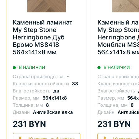
Каменный ламинат
Каменный ла
My Step Stone
My Step Ston
Herringbone Дуб
Herringbone 
Бромо MS8418
Монблан MS
564х141х8 мм
564х141х8 м
В НАЛИЧИИ
В НАЛИЧИИ
Страна производства
-
Страна производ
Класс износостойкости
33
Класс износосто
Влагостойкость
да
Влагостойкость
Размер, мм
564х141х8
Размер, мм
564х
Толщина, мм
8
Толщина, мм
8
Дизайн
Английская елка
Дизайн
Английск
231 BYN
231 BYN