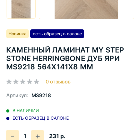
Новинка
есть образец в салоне
КАМЕННЫЙ ЛАМИНАТ MY STEP
STONE HERRINGBONE ДУБ ЯРИ
MS9218 564Х141Х8 ММ
0
отзывов
Артикул:
MS9218
В НАЛИЧИИ
ЕСТЬ ОБРАЗЕЦ В САЛОНЕ
Количество
Уменьшить
Увеличить
-
+
231 р.