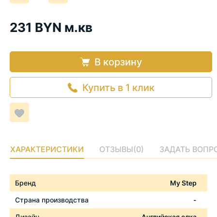
на
на
еденицу
еденицу
231 BYN м.кв
В корзину
Купить в 1 клик
Добавить
в
список
желаемого
ХАРАКТЕРИСТИКИ
ОТЗЫВЫ
(0)
ЗАДАТЬ ВОПР
Характеристики
Бренд
My Step
Страна производства
-
Дизайн
Английская елка